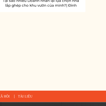
Tại sao nhiều Doanh nhân lại lựa chọn nhà
lắp ghép cho khu vườn của mình?| Đinh
Trọng Kẹ
Ã HỘI
TÀI LIỆU