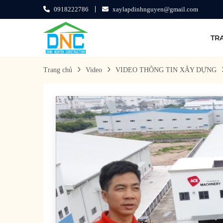
0918222786
xaylapdinhnguyen@gmail.com
TR
Trang chủ
Video
VIDEO THÔNG TIN XÂY DỰNG