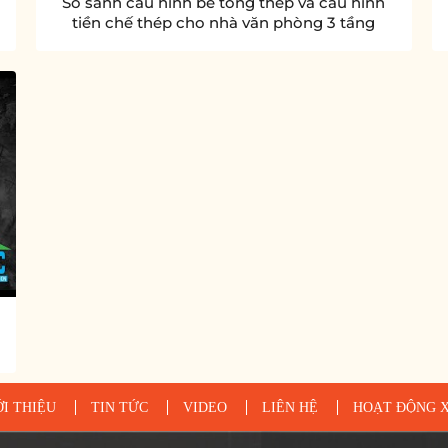
So sánh cấu hình bê tông thép và cấu hình
tiền chế thép cho nhà văn phòng 3 tầng
ỚI THIỆU
TIN TỨC
VIDEO
LIÊN HỆ
HOẠT ĐỘNG X