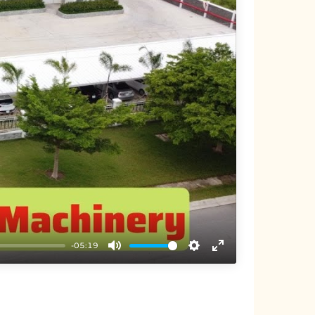
-05:19
Mute
Settings
Enter
fullscreen