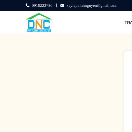
0918222786
xaylapdinhnguyen@gmail.com
TR