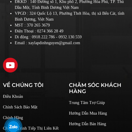
ĐKKD : 140 Đường số 1, Khu phố 2, Phường Hòa Phú, TP. Thủ
Dầu Một, Tỉnh Bình Dương Việt Nam
VPGD : 324 Quốc Lộ 13, Phường Thới Hòa, thị xã Bến Cát, tỉnh
Bình Dương, Việt Nam
MST : 370 265 3679
Điện Thoại :
0274 366 28 49
Di động :
0918.222.786
- 0932.130.559
Email : xaylapdinhnguyen@gmail.com
VỀ CHÚNG TÔI
CHĂM SÓC KHÁCH
HÀNG
Điều Khoản
Trung Tâm Trợ Giúp
Chính Sách Bảo Mật
Hướng Dẫn Mua Hàng
Chính Hãng
Hướng Dẫn Bán Hàng
Chương Trình Tiếp Thị Liên Kết