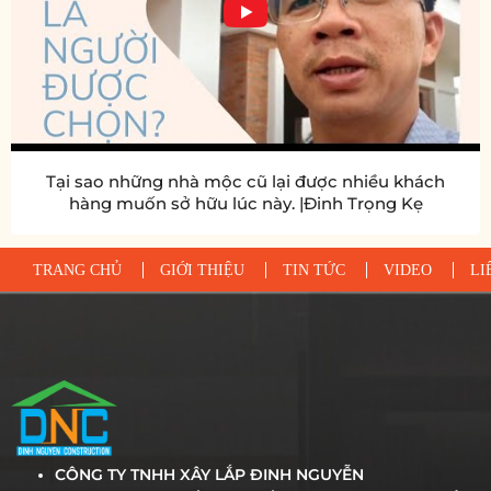
Tại sao những nhà mộc cũ lại được nhiều khách
hàng muốn sở hữu lúc này. |Đinh Trọng Kẹ
TRANG CHỦ
GIỚI THIỆU
TIN TỨC
VIDEO
LI
CÔNG TY TNHH XÂY LẮP ĐINH NGUYỄN