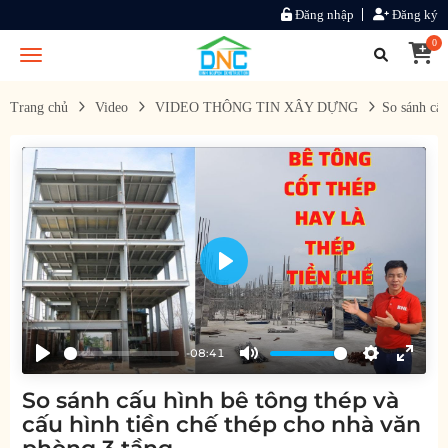
Đăng nhập
Đăng ký
0
Trang chủ
Video
VIDEO THÔNG TIN XÂY DỰNG
So sánh cấu
Play
-08:41
Play
Mute
Settings
Enter
So sánh cấu hình bê tông thép và
fullsc
cấu hình tiền chế thép cho nhà văn