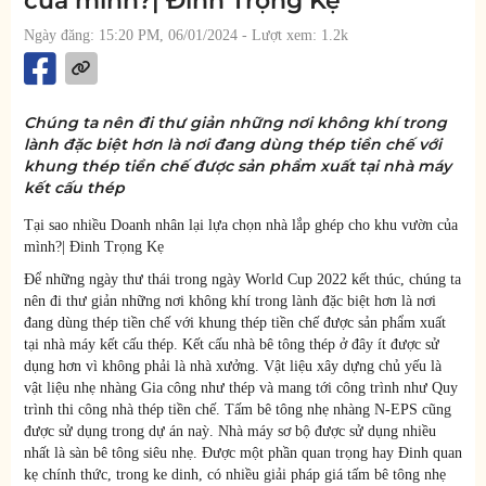
của mình?| Đinh Trọng Kẹ
Ngày đăng: 15:20 PM, 06/01/2024
- Lượt xem: 1.2k
Chúng ta nên đi thư giản những nơi không khí trong
lành đặc biệt hơn là nơi đang dùng thép tiền chế với
khung thép tiền chế được sản phẩm xuất tại nhà máy
kết cấu thép
Tại sao nhiều Doanh nhân lại lựa chọn nhà lắp ghép cho khu vườn của
mình?|
Đinh Trọng Kẹ
Để những ngày thư thái trong ngày World Cup 2022 kết thúc, chúng ta
nên đi thư giản những nơi không khí trong lành đặc biệt hơn là nơi
đang dùng thép tiền chế với khung thép tiền chế được sản phẩm xuất
tại nhà máy kết cấu thép.
Kết cấu nhà bê tông thép ở đây ít được sử
dụng hơn vì không phải là nhà xưởng.
Vật liệu xây dựng chủ yếu là
vật liệu nhẹ nhàng Gia công như thép và mang tới công trình như Quy
trình thi công nhà thép tiền chế.
Tấm bê tông nhẹ nhàng N-EPS cũng
được sử dụng trong dự án naỳ.
Nhà máy sơ bộ được sử dụng nhiều
nhất là sàn bê tông siêu nhẹ.
Được một phần quan trọng hay Đinh quan
kẹ chính thức, trong ke dinh, có nhiều giải pháp giá tấm bê tông nhẹ