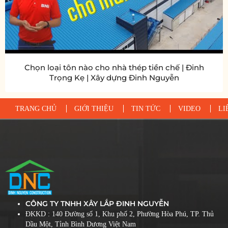
Chọn loại tôn nào cho nhà thép tiền chế | Đinh
Trọng Kẹ | Xây dựng Đinh Nguyễn
TRANG CHỦ
GIỚI THIỆU
TIN TỨC
VIDEO
LI
CÔNG TY TNHH XÂY LẮP ĐINH NGUYỄN
ĐKKD : 140 Đường số 1, Khu phố 2, Phường Hòa Phú, TP. Thủ
Dầu Một, Tỉnh Bình Dương Việt Nam