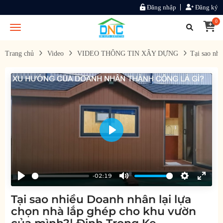
Đăng nhập
Đăng ký
0
Trang chủ
Video
VIDEO THÔNG TIN XÂY DỰNG
Tại sao nh
Play
-02:19
Play
Mute
Settings
Enter
Tại sao nhiều Doanh nhân lại lựa
fullsc
chọn nhà lắp ghép cho khu vườn