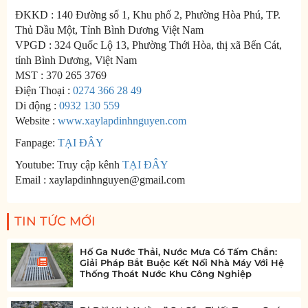
ĐKKD : 140 Đường số 1, Khu phố 2, Phường Hòa Phú, TP.
Thủ Dầu Một, Tỉnh Bình Dương Việt Nam
VPGD : 324 Quốc Lộ 13, Phường Thới Hòa, thị xã Bến Cát,
tỉnh Bình Dương, Việt Nam
MST : 370 265 3769
Điện Thoại :
0274 366 28 49
Di động :
0932 130 559
Website :
www.xaylapdinhnguyen.com
Fanpage:
TẠI ĐÂY
Youtube: Truy cập kênh
TẠI ĐÂY
Email : xaylapdinhnguyen@gmail.com
TIN TỨC MỚI
Hố Ga Nước Thải, Nước Mưa Có Tấm Chắn:
Giải Pháp Bắt Buộc Kết Nối Nhà Máy Với Hệ
Thống Thoát Nước Khu Công Nghiệp