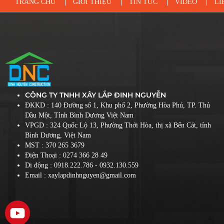
TRANG CHỦ
GIỚI THIỆU
TIN TỨC
VIDEO
LI
CÔNG TY TNHH XÂY LẮP ĐINH NGUYỄN
ĐKKD : 140 Đường số 1, Khu phố 2, Phường Hòa Phú, TP. Thủ
Dầu Một, Tỉnh Bình Dương Việt Nam
VPGD : 324 Quốc Lộ 13, Phường Thới Hòa, thị xã Bến Cát, tỉnh
Bình Dương, Việt Nam
MST : 370 265 3679
Điện Thoại :
0274 366 28 49
Di động :
0918.222.786
- 0932.130.559
Email : xaylapdinhnguyen@gmail.com